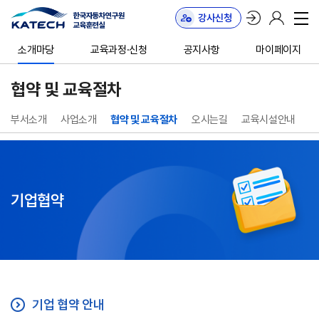
강사신청
한국자동차연구원
교육훈련실
한자연
소개마당
교육과정·신청
공지사항
마이페이지
협약 및 교육절차
부서소개
사업소개
협약 및 교육절차
오시는길
교육시설안내
강
기업협약
기업 협약 안내